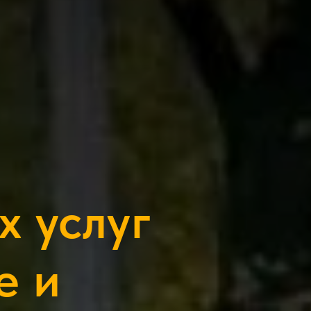
х услуг
е и