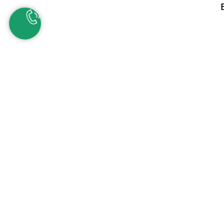
+38 (067) 557 01 
bond_1971@ukr.n
Одесса, Украина