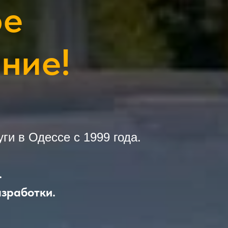
ое
ние!
и в Одессе c 1999 года.
.
азработки.