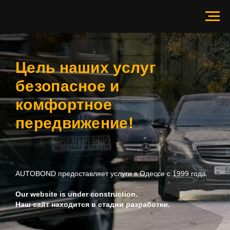
AUTOBOND
Цель наших услуг
безопасное и
комфортное
передвижение!
AUTOBOND предоставляет услуги в Одессе c 1999 года.
Our website is under construction.
Наш сайт находится в стадии разработки.